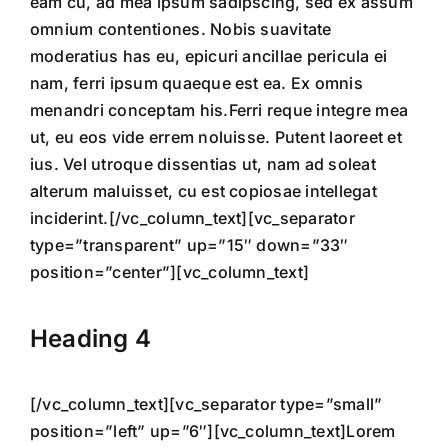
eam cu, ad mea ipsum sadipscing, sed ex assum
omnium contentiones. Nobis suavitate
moderatius has eu, epicuri ancillae pericula ei
nam, ferri ipsum quaeque est ea. Ex omnis
menandri conceptam his.Ferri reque integre mea
ut, eu eos vide errem noluisse. Putent laoreet et
ius. Vel utroque dissentias ut, nam ad soleat
alterum maluisset, cu est copiosae intellegat
inciderint.[/vc_column_text][vc_separator
type=”transparent” up=”15″ down=”33″
position=”center”][vc_column_text]
Heading 4
[/vc_column_text][vc_separator type=”small”
position=”left” up=”6″][vc_column_text]Lorem