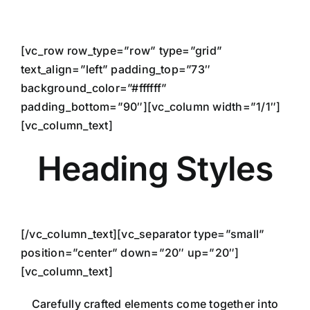
Skip
to
content
[vc_row row_type=”row” type=”grid”
text_align=”left” padding_top=”73″
background_color=”#ffffff”
padding_bottom=”90″][vc_column width=”1/1″]
[vc_column_text]
Heading Styles
[/vc_column_text][vc_separator type=”small”
position=”center” down=”20″ up=”20″]
[vc_column_text]
Carefully crafted elements come together into