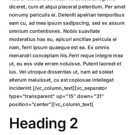
diceret, cum et atqui placerat petentium. Per amet
nonumy periculis ei. Deleniti apeirian temporibus
eam cu, ad mea ipsum sadipscing, sed ex assum
omnium contentiones. Nobis suavitate
moderatius has eu, epicuri ancillae pericula ei
nam, ferri ipsum quaeque est ea. Ex omnis
menandri conceptam his.Ferri reque integre mea
ut, eu eos vide errem noluisse. Putent laoreet et
ius. Vel utroque dissentias ut, nam ad soleat
alterum maluisset, cu est copiosae intellegat
inciderint.[/vc_column_text][vc_separator
type=”transparent” up=”15″ down=”31″
position=”center”][vc_column_text]
Heading 2