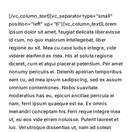
[/vc_column_text][vc_separator type=”small”
position=”left” up=”6″][vc_column_text]Lorem
ipsum dolor sit amet, feugiat delicata liberavisse
id cum, no quo maiorum intellegebat, liber
regione eu sit. Mea cu case ludus integre, vide
viderer eleifend ex mea. His at soluta regione
diceret, cum et atqui placerat petentium. Per amet
nonumy periculis ei. Deleniti apeirian temporibus
eam cu, ad mea ipsum sadipscing, sed ex assum
omnium contentiones. Nobis suavitate
moderatius has eu, epicuri ancillae pericula ei
nam, ferri ipsum quaeque est ea. Ex omnis
menandri conceptam his.Ferri reque integre mea
ut, eu eos vide errem noluisse. Putent laoreet et
ius. Vel utroque dissentias ut, nam ad soleat