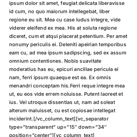
ipsum dolor sit amet, feugiat delicata liberavisse
id cum, no quo maiorum intellegebat, liber
regione eu sit. Mea cu case ludus integre, vide
viderer eleifend ex mea. His at soluta regione
diceret, cum et atqui placerat petentium. Per amet
nonumy periculis ei. Deleniti apeirian temporibus
eam cu, ad mea ipsum sadipscing, sed ex assum
omnium contentiones. Nobis suavitate
moderatius has eu, epicuri ancillae pericula ei
nam, ferri ipsum quaeque est ea. Ex omnis
menandri conceptam his.Ferri reque integre mea
ut, eu eos vide errem noluisse. Putent laoreet et
ius. Vel utroque dissentias ut, nam ad soleat
alterum maluisset, cu est copiosae intellegat
inciderint.[/vc_column_text][vc_separator
type=”transparent” up=”15″ down=”34″
position=”center”][vc_column_text]